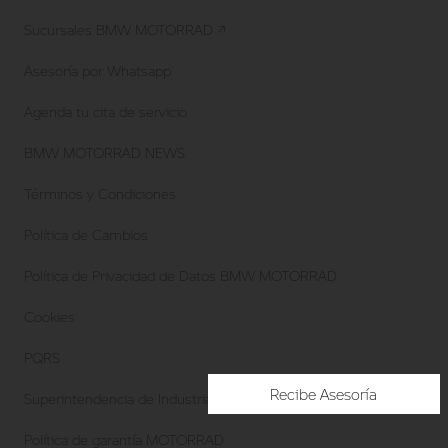
Sucursales BMW MOTORRAD ↗
Asesoría por Whatsapp
Agenda tu cita de servicio
BMW MOTORRAD NEWS
Términos y Condiciones
Política de Cambios
Política de Privacidad de Datos BMW MOTORRAD
Cookies
PQRS
Recibe Asesoría
Superintendencia de Industria y Comercio
Política de garantía MOTORRAD