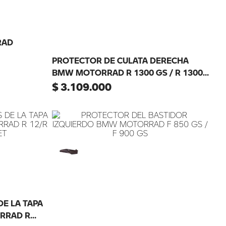
RAD
PROTECTOR DE CULATA DERECHA
BMW MOTORRAD R 1300 GS / R 1300
RT / R 1300 R / R 1300 RS
$
3
.
109
.
000
E LA TAPA
RRAD R