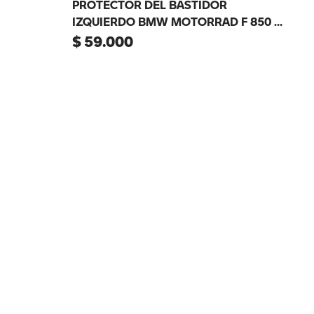
PROTECTOR DEL BASTIDOR
IZQUIERDO BMW MOTORRAD F 850 GS
/ F 900 GS
$
59
.
000