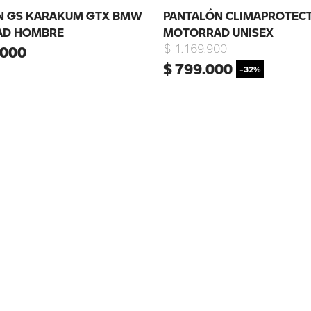
N GS KARAKUM GTX BMW
PANTALÓN CLIMAPROTEC
D HOMBRE
MOTORRAD UNISEX
$
1
.
169
.
900
000
$
799
.
000
-
32%