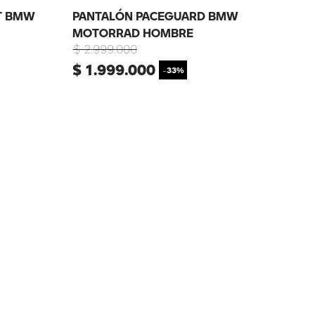
T BMW
PANTALÓN PACEGUARD BMW
MOTORRAD HOMBRE
$
2
.
999
.
000
$
1
.
999
.
000
-
33%