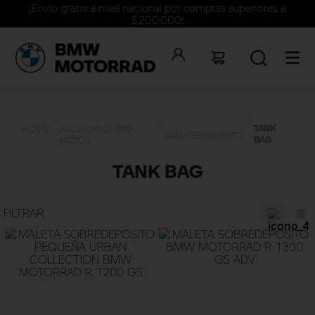
¡Envío gratis a nivel nacional por compras superiores a
$200.000!
TANK
ACCESORIOS PARA
ALMACENAMIENTO
BAG
MOTOS
TANK BAG