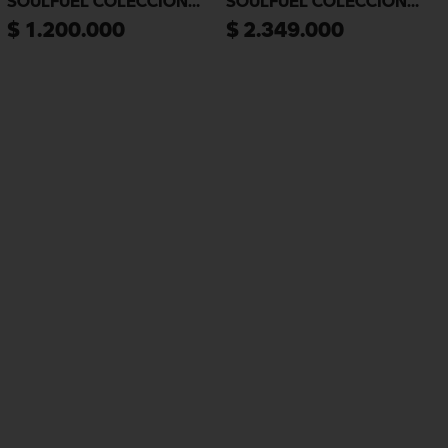
SOULFUEL COLECCIÓN
SOULFUEL COLECCIÓN
PEQUEÑA BMW
GRANDE BMW
$
1
.
200
.
000
$
2
.
349
.
000
MOTORRAD
MOTORRAD