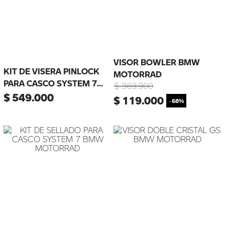
VISOR BOWLER BMW
KIT DE VISERA PINLOCK
MOTORRAD
PARA CASCO SYSTEM 7
$
369
.
900
EVO MOTORRAD
$
549
.
000
$
119
.
000
-
68%