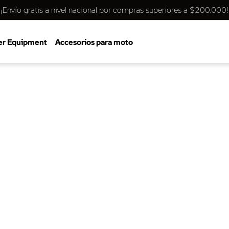
¡Envío gratis a nivel nacional por compras superiores a $200.000!
er Equipment
Accesorios para moto