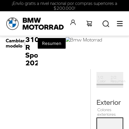
¡Envío gratis a nivel nacional por compras superiores a
$200.000!
BMW
G
310
Cambiar
|
Resumen
R
modelo
Sport
2026
1
/
2
:
2
/
2
:
Color
Resumen
Exterior
Colores
exteriores