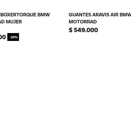
 BOXERTORQUE BMW
GUANTES ARAVIS AIR BM
D MUJER
MOTORRAD
$
549
.
000
00
-
20%