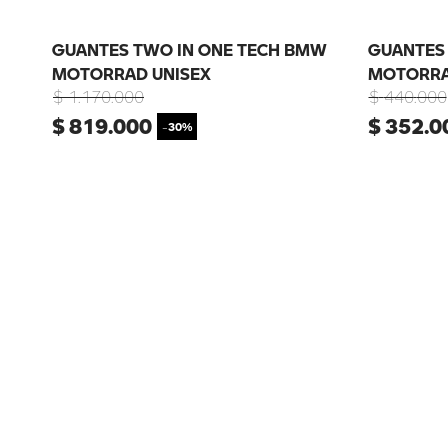
GUANTES TWO IN ONE TECH BMW
GUANTES
MOTORRAD UNISEX
MOTORRA
$
1
.
170
.
000
$
440
.
000
$
819
.
000
$
352
.
0
-
30%