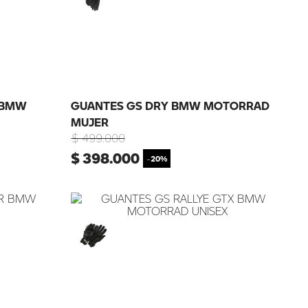
 BMW
GUANTES GS DRY BMW MOTORRAD
MUJER
$
499
.
000
$
398
.
000
-
20%