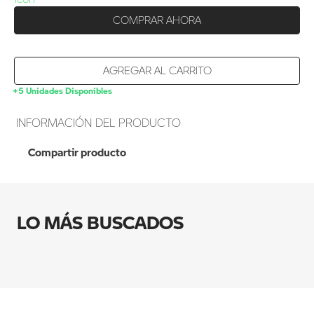
COMPRAR AHORA
AGREGAR AL CARRITO
+5 Unidades Disponibles
INFORMACIÓN DEL PRODUCTO
Compartir producto
AGREGAR AL CARRITO
JUEGO DE
NAVEGADOR
LO MÁS BUSCADOS
STREET BMW
MOTORRAD-NEGRO
Modificar