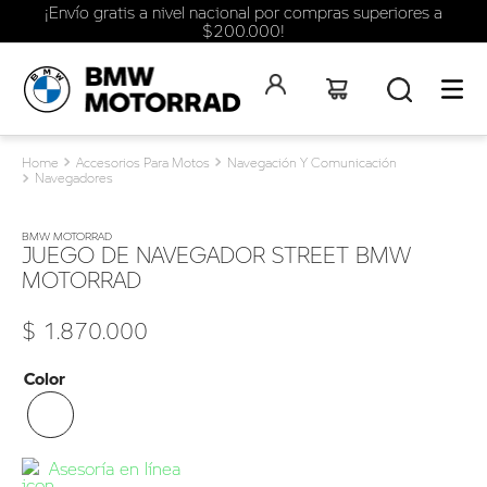
¡Envío gratis a nivel nacional por compras superiores a
$200.000!
Accesorios Para Motos
Navegación Y Comunicación
Navegadores
BMW MOTORRAD
JUEGO DE NAVEGADOR STREET BMW
MOTORRAD
$
1
.
870
.
000
Color
Asesoría en línea