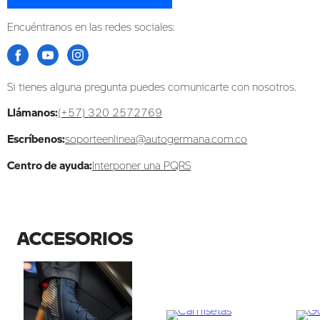
Encuéntranos en las redes sociales:
Si tienes alguna pregunta puedes comunicarte con nosotros.
Llámanos:
(+57) 320 2572769
Escríbenos:
soporteenlinea@autogermana.com.co
Centro de ayuda:
Interponer una PQRS
ACCESORIOS